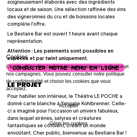
soigneusement élaborés avec des ingrédients
locaux et de saison. Une sélection raffinée des vins
des vigneronnes du cru et de boissons locales
complète l’offre.
Le Bestaire Bar est ouvert 1 heure avant chaque
représentation.
Attention : Les paiements sont possibles en
Cookies
espèces et par twint uniquement.
Ce site utilise des cookies pour mesurer son audience et
CONSULTER NOTRE MENU EN LIGNE
nos campagnes. Vous pouvez consulter notre politique
de confidentialité et choisir les cookies que vous
LE PROJET
acceptez.
Pour habiller son intérieur, le Théâtre LE POCHE a
donné carte blanche à Yangalie Kohlbrenner. Celle-
Accepter
ci a imaginé pour l’occasion un univers fabuleux,
dans lequel sirènes, satyres et créatures
Gérer les cookies
fantastiques se côtoient, créant un monde
envoûtant. Cher public, bienvenue au Bestiaire Bar !