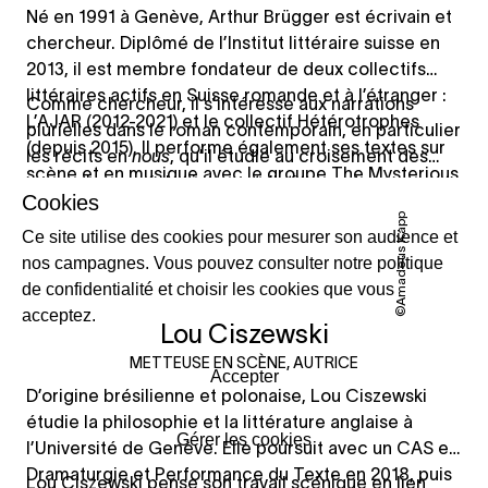
Né en 1991 à Genève, Arthur Brügger est écrivain et
chercheur. Diplômé de l’Institut littéraire suisse en
2013, il est membre fondateur de deux collectifs
littéraires actifs en Suisse romande et à l’étranger :
Comme chercheur, il s’intéresse aux narrations
L’AJAR (2012-2021) et le collectif Hétérotrophes
plurielles dans le roman contemporain, en particulier
(depuis 2015). Il performe également ses textes sur
les récits en
nous
, qu’il étudie au croisement des
scène et en musique avec le groupe The Mysterious
approches sociologiques, stylistiques et
Traveller depuis 2016. Son premier récit,
Ciao
Cookies
narratologiques. Il anime régulièrement des ateliers
©Amadeus Kapp
Letizia
, paraît aux éditions Encre fraîche en 2012. Son
d’écriture dans diverses structures et a été mentor
Ce site utilise des cookies pour mesurer son audience et
roman
L’Œil de l’espadon
, paru en septembre 2015
au sein du programme de Mentorat littéraire en ligne
nos campagnes. Vous pouvez consulter notre politique
aux éditions Zoé, a reçu le Prix Bibliomedia 2016 et a
de l’Institut littéraire suisse de 2015 à 2020.
de confidentialité et choisir les cookies que vous
été traduit depuis en plusieurs langues, dont
acceptez.
Lou Ciszewski
l’allemand, l’italien et le russe. Au-delà de sa
production romanesque, il écrit depuis plusieurs
METTEUSE EN SCÈNE, AUTRICE
Accepter
années pour le cinéma (
Les papas
, réalisation David
D’origine brésilienne et polonaise, Lou Ciszewski
Maye, 2025), la radio (
De l’autre côté de l’univers
, RTS
étudie la philosophie et la littérature anglaise à
– Le Labo, 2019) et le théâtre. Sa série théâtrale
Gérer les cookies
l’Université de Genève. Elle poursuit avec un CAS en
Prévoir l’imprévisible
, écrite pour les étudiant·es du
Dramaturgie et Performance du Texte en 2018, puis
Lou Ciszewski pense son travail scénique en lien
Master Théâtre de La Manufacture – Haute école