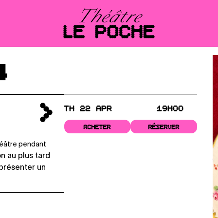
4
TH 22 APR
19H00
ACHETER
RÉSERVER
théâtre pendant
on au plus tard
 présenter un