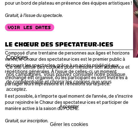
pour un bord de plateau en présence des équipes artistiques !
Gratuit, à l'issue du spectacle.
VOIR LES DATES
LE CHŒUR DES SPECTATEUR·ICES
Composé d’une trentaine de personnes aux âges et horizons
Cookies
variés, le Chœur des spectateur·ices est le premier public à
découvrir les spectacles, grâce à un accès privilégié aux
Ce site utilise des cookies pour mesurer son audience et
répétitions générales. À l’issue de celles-ci, un moment
nos campagnes. Vous pouvez consulter notre politique
d’échange est organisé, où les participant·es sont invité·es à
de confidentialité et choisir les cookies que vous
partager leurs impressions et réflexions sur la pièce.
acceptez.
Il est possible, à n’importe quel moment de l’année, de s’inscrire
pour rejoindre le Chœur des spectateur·ices et participer de
Accepter
manière active à la saison du POCHE.
Gratuit, sur inscription.
Gérer les cookies
Plus d’informations :
Sarah Perdrizat
,
sperdrizat@lepoche.ch
,