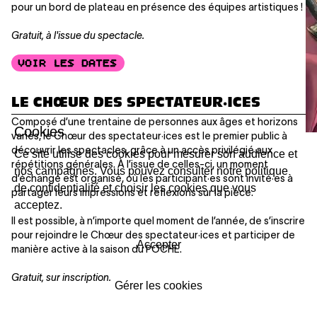
pour un bord de plateau en présence des équipes artistiques !
Gratuit, à l'issue du spectacle.
VOIR LES DATES
LE CHŒUR DES SPECTATEUR·ICES
Composé d’une trentaine de personnes aux âges et horizons
Cookies
variés, le Chœur des spectateur·ices est le premier public à
découvrir les spectacles, grâce à un accès privilégié aux
Ce site utilise des cookies pour mesurer son audience et
répétitions générales. À l’issue de celles-ci, un moment
nos campagnes. Vous pouvez consulter notre politique
d’échange est organisé, où les participant·es sont invité·es à
de confidentialité et choisir les cookies que vous
partager leurs impressions et réflexions sur la pièce.
acceptez.
Il est possible, à n’importe quel moment de l’année, de s’inscrire
pour rejoindre le Chœur des spectateur·ices et participer de
Accepter
manière active à la saison du POCHE.
Gratuit, sur inscription.
Gérer les cookies
Plus d’informations :
Sarah Perdrizat
,
sperdrizat@lepoche.ch
,