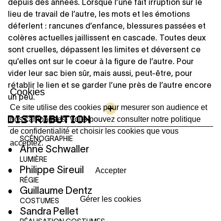
depuis des années. Lorsque l’une fait irruption sur le
lieu de travail de l’autre, les mots et les émotions
déferlent : rancunes d’enfance, blessures passées et
colères actuelles jaillissent en cascade. Toutes deux
sont cruelles, dépassent les limites et déversent ce
qu’elles ont sur le coeur à la figure de l’autre. Pour
vider leur sac bien sûr, mais aussi, peut-être, pour
rétablir le lien et se garder l’une près de l’autre encore
Cookies
un peu.
Ce site utilise des cookies pour mesurer son audience et
DISTRIBUTION
nos campagnes. Vous pouvez consulter notre politique
de confidentialité et choisir les cookies que vous
SCÉNOGRAPHIE
acceptez.
Anne Schwaller
LUMIÈRE
Philippe Sireuil
Accepter
RÉGIE
Guillaume Dentz
Gérer les cookies
COSTUMES
Sandra Pellet