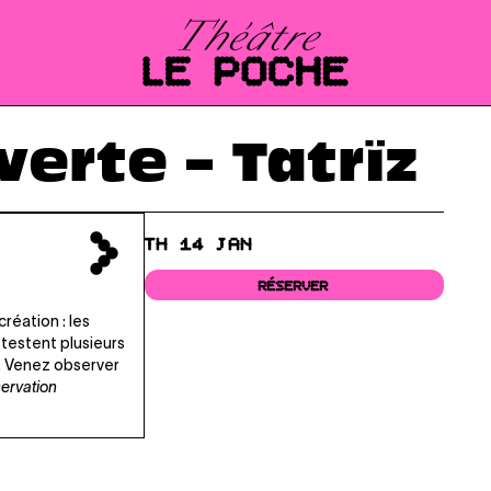
erte – Tatrïz
TH 14 JAN
RÉSERVER
réation : les
 testent plusieurs
e. Venez observer
servation